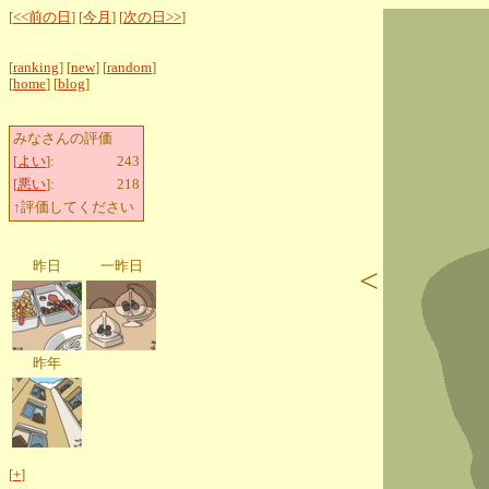
[
<<前の日
] [
今月
] [
次の日>>
]
[
ranking
] [
new
] [
random
]
[
home
] [
blog
]
みなさんの評価
[
よい
]:
243
[
悪い
]:
218
↑評価してください
昨日
一昨日
<
昨年
[
+
]