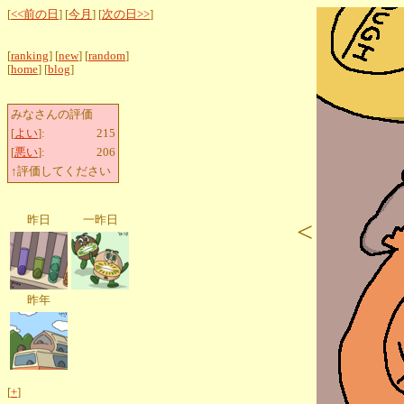
[
<<前の日
] [
今月
] [
次の日>>
]
[
ranking
] [
new
] [
random
]
[
home
] [
blog
]
みなさんの評価
[
よい
]:
215
[
悪い
]:
206
↑評価してください
昨日
一昨日
<
昨年
[
+
]