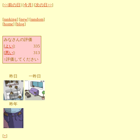
[
<<前の日
] [
今月
] [
次の日>>
]
[
ranking
] [
new
] [
random
]
[
home
] [
blog
]
みなさんの評価
[
よい
]:
335
[
悪い
]:
313
↑評価してください
昨日
一昨日
昨年
[
+
]