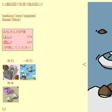
[
<<前の日
] [
今月
] [
次の日>>
]
[
ranking
] [
new
] [
random
]
[
home
] [
blog
]
みなさんの評価
[
よい
]:
378
[
悪い
]:
345
↑評価してください
昨日
一昨日
<
昨年
[
+
]