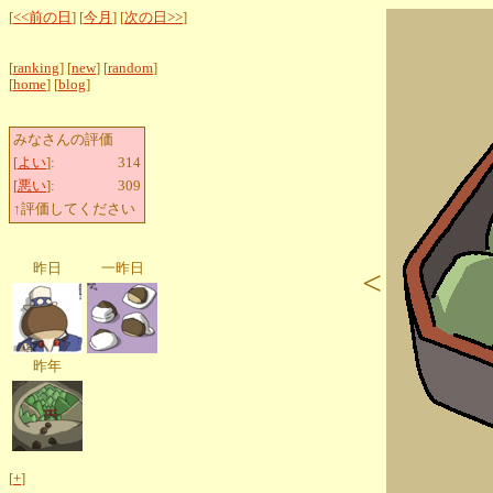
[
<<前の日
] [
今月
] [
次の日>>
]
[
ranking
] [
new
] [
random
]
[
home
] [
blog
]
みなさんの評価
[
よい
]:
314
[
悪い
]:
309
↑評価してください
昨日
一昨日
<
昨年
[
+
]