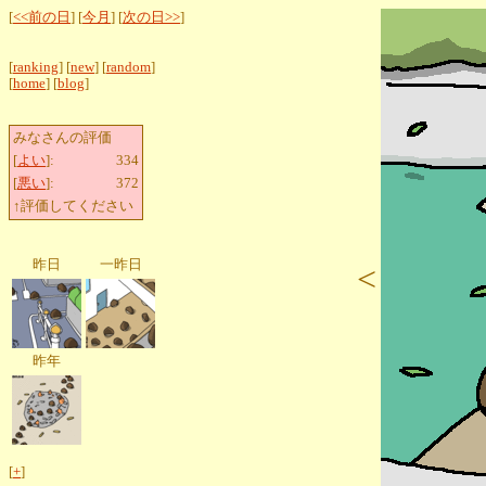
[
<<前の日
] [
今月
] [
次の日>>
]
[
ranking
] [
new
] [
random
]
[
home
] [
blog
]
みなさんの評価
[
よい
]:
334
[
悪い
]:
372
↑評価してください
昨日
一昨日
<
昨年
[
+
]