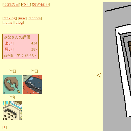
[
<<前の日
] [
今月
] [
次の日>>
]
[
ranking
] [
new
] [
random
]
[
home
] [
blog
]
みなさんの評価
[
よい
]:
434
[
悪い
]:
387
↑評価してください
昨日
一昨日
<
昨年
[
+
]