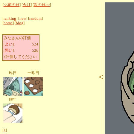
[
<<前の日
] [
今月
] [
次の日>>
]
[
ranking
] [
new
] [
random
]
[
home
] [
blog
]
みなさんの評価
[
よい
]:
524
[
悪い
]:
526
↑評価してください
昨日
一昨日
<
昨年
[
+
]