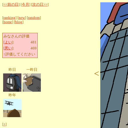
[
<<前の日
] [
今月
] [
次の日>>
]
[
ranking
] [
new
] [
random
]
[
home
] [
blog
]
みなさんの評価
[
よい
]:
481
[
悪い
]:
469
↑評価してください
昨日
一昨日
<
昨年
[
+
]