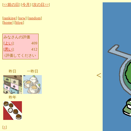
[
<<前の日
] [
今月
] [
次の日>>
]
[
ranking
] [
new
] [
random
]
[
home
] [
blog
]
みなさんの評価
[
よい
]:
409
[
悪い
]:
412
↑評価してください
昨日
一昨日
<
昨年
[
+
]