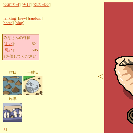
[
<<前の日
] [
今月
] [
次の日>>
]
[
ranking
] [
new
] [
random
]
[
home
] [
blog
]
みなさんの評価
[
よい
]:
621
[
悪い
]:
595
↑評価してください
昨日
一昨日
<
昨年
[
+
]