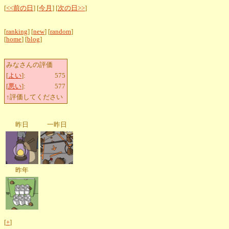
[
<<前の日
] [
今月
] [
次の日>>
]
[
ranking
] [
new
] [
random
]
[
home
] [
blog
]
みなさんの評価
[
よい
]:
575
[
悪い
]:
577
↑評価してください
昨日
一昨日
昨年
[
+
]