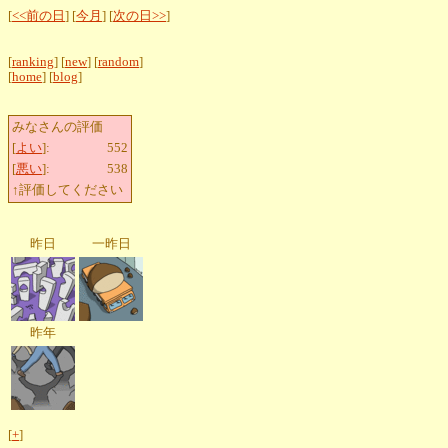
[
<<前の日
] [
今月
] [
次の日>>
]
[
ranking
] [
new
] [
random
]
[
home
] [
blog
]
みなさんの評価
[
よい
]:
552
[
悪い
]:
538
↑評価してください
昨日
一昨日
昨年
[
+
]