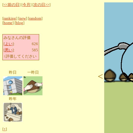
[
<<前の日
] [
今月
] [
次の日>>
]
[
ranking
] [
new
] [
random
]
[
home
] [
blog
]
みなさんの評価
[
よい
]:
626
[
悪い
]:
585
↑評価してください
昨日
一昨日
<
昨年
[
+
]