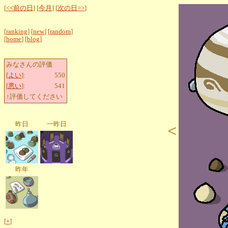
[
<<前の日
] [
今月
] [
次の日>>
]
[
ranking
] [
new
] [
random
]
[
home
] [
blog
]
みなさんの評価
[
よい
]:
550
[
悪い
]:
541
↑評価してください
昨日
一昨日
<
昨年
[
+
]