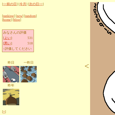
[
<<前の日
] [
今月
] [
次の日>>
]
[
ranking
] [
new
] [
random
]
[
home
] [
blog
]
みなさんの評価
[
よい
]:
531
[
悪い
]:
518
↑評価してください
昨日
一昨日
<
昨年
[
+
]