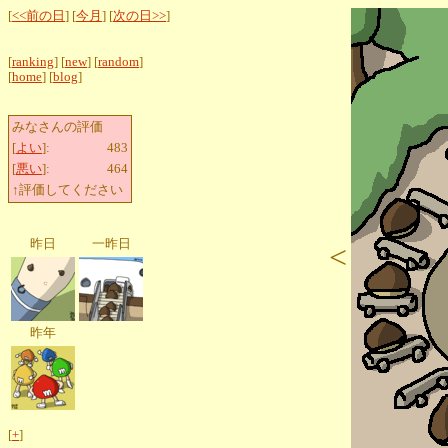
[
<<前の日
] [
今月
] [
次の日>>
]
[
ranking
] [
new
] [
random
]
[
home
] [
blog
]
みなさんの評価
[
よい
]:
483
[
悪い
]:
464
↑評価してください
昨日
一昨日
<
昨年
[
+
]