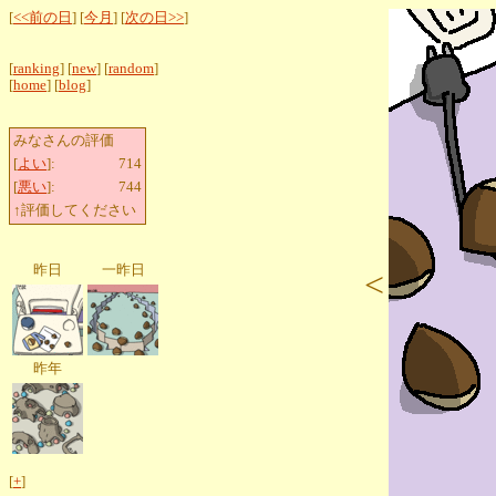
[
<<前の日
] [
今月
] [
次の日>>
]
[
ranking
] [
new
] [
random
]
[
home
] [
blog
]
みなさんの評価
[
よい
]:
714
[
悪い
]:
744
↑評価してください
昨日
一昨日
<
昨年
[
+
]