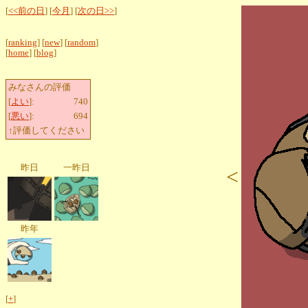
[
<<前の日
] [
今月
] [
次の日>>
]
[
ranking
] [
new
] [
random
]
[
home
] [
blog
]
みなさんの評価
[
よい
]:
740
[
悪い
]:
694
↑評価してください
昨日
一昨日
<
昨年
[
+
]