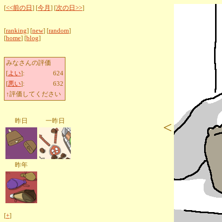
[
<<前の日
] [
今月
] [
次の日>>
]
[
ranking
] [
new
] [
random
]
[
home
] [
blog
]
みなさんの評価
[
よい
]:
624
[
悪い
]:
632
↑評価してください
昨日
一昨日
<
昨年
[
+
]