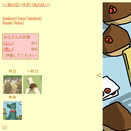
[
<<前の日
] [
今月
] [
次の日>>
]
[
ranking
] [
new
] [
random
]
[
home
] [
blog
]
みなさんの評価
[
よい
]:
901
[
悪い
]:
880
↑評価してください
昨日
一昨日
<
昨年
[
+
]