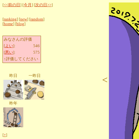
[
<<前の日
] [
今月
] [
次の日>>
]
[
ranking
] [
new
] [
random
]
[
home
] [
blog
]
みなさんの評価
[
よい
]:
546
[
悪い
]:
575
↑評価してください
昨日
一昨日
<
昨年
[
+
]