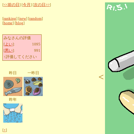
[
<<前の日
] [
今月
] [
次の日>>
]
[
ranking
] [
new
] [
random
]
[
home
] [
blog
]
みなさんの評価
[
よい
]:
1095
[
悪い
]:
991
↑評価してください
昨日
一昨日
<
昨年
[
+
]