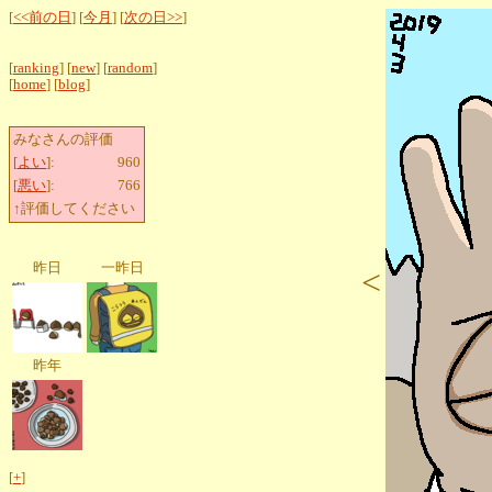
[
<<前の日
] [
今月
] [
次の日>>
]
[
ranking
] [
new
] [
random
]
[
home
] [
blog
]
みなさんの評価
[
よい
]:
960
[
悪い
]:
766
↑評価してください
昨日
一昨日
<
昨年
[
+
]