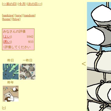
[
<<前の日
] [
今月
] [
次の日>>
]
[
ranking
] [
new
] [
random
]
[
home
] [
blog
]
みなさんの評価
[
よい
]:
1042
[
悪い
]:
933
↑評価してください
昨日
一昨日
<
昨年
[
+
]