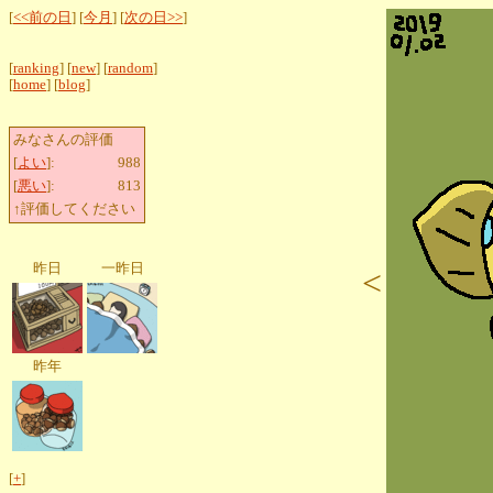
[
<<前の日
] [
今月
] [
次の日>>
]
[
ranking
] [
new
] [
random
]
[
home
] [
blog
]
みなさんの評価
[
よい
]:
988
[
悪い
]:
813
↑評価してください
昨日
一昨日
<
昨年
[
+
]