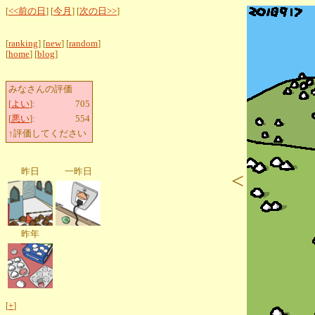
[
<<前の日
] [
今月
] [
次の日>>
]
[
ranking
] [
new
] [
random
]
[
home
] [
blog
]
みなさんの評価
[
よい
]:
705
[
悪い
]:
554
↑評価してください
昨日
一昨日
<
昨年
[
+
]