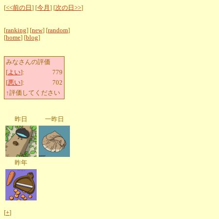
[
<<前の日
] [
今月
] [
次の日>>
]
[
ranking
] [
new
] [
random
]
[
home
] [
blog
]
みなさんの評価
[
よい
]:
779
[
悪い
]:
702
↑評価してください
昨日
一昨日
昨年
[
+
]