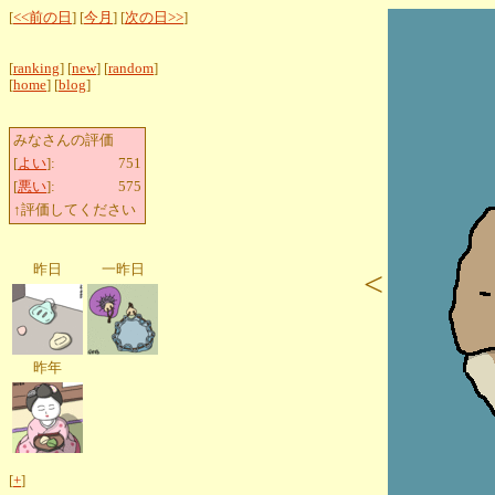
[
<<前の日
] [
今月
] [
次の日>>
]
[
ranking
] [
new
] [
random
]
[
home
] [
blog
]
みなさんの評価
[
よい
]:
751
[
悪い
]:
575
↑評価してください
昨日
一昨日
<
昨年
[
+
]