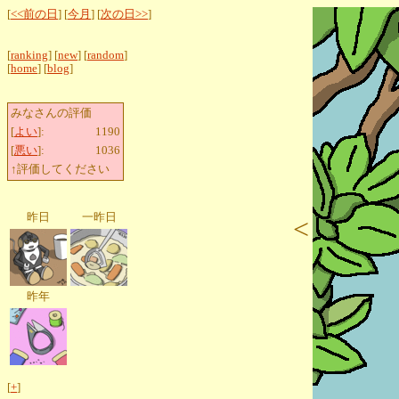
[
<<前の日
] [
今月
] [
次の日>>
]
[
ranking
] [
new
] [
random
]
[
home
] [
blog
]
みなさんの評価
[
よい
]:
1190
[
悪い
]:
1036
↑評価してください
昨日
一昨日
<
昨年
[
+
]