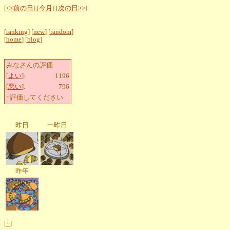
[
<<前の日
] [
今月
] [
次の日>>
]
[
ranking
] [
new
] [
random
]
[
home
] [
blog
]
みなさんの評価
[
よい
]:
1196
[
悪い
]:
796
↑評価してください
昨日
一昨日
昨年
[
+
]