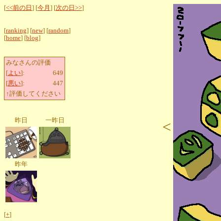
[
<<前の日
] [
今月
] [
次の日>>
]
[
ranking
] [
new
] [
random
]
[
home
] [
blog
]
みなさんの評価
[
よい
]:
649
[
悪い
]:
447
↑評価してください
昨日
一昨日
<
昨年
[
+
]