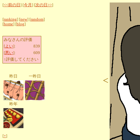
[
<<前の日
] [
今月
] [
次の日>>
]
[
ranking
] [
new
] [
random
]
[
home
] [
blog
]
みなさんの評価
[
よい
]:
839
[
悪い
]:
609
↑評価してください
昨日
一昨日
<
昨年
[
+
]