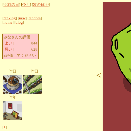
[
<<前の日
] [
今月
] [
次の日>>
]
[
ranking
] [
new
] [
random
]
[
home
] [
blog
]
みなさんの評価
[
よい
]:
844
[
悪い
]:
628
↑評価してください
昨日
一昨日
<
昨年
[
+
]