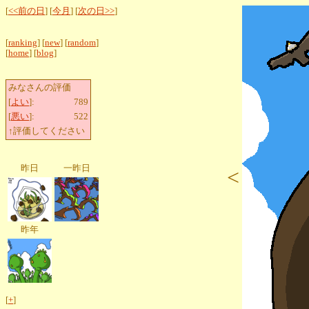
[
<<前の日
] [
今月
] [
次の日>>
]
[
ranking
] [
new
] [
random
]
[
home
] [
blog
]
みなさんの評価
[
よい
]:
789
[
悪い
]:
522
↑評価してください
昨日
一昨日
<
昨年
[
+
]