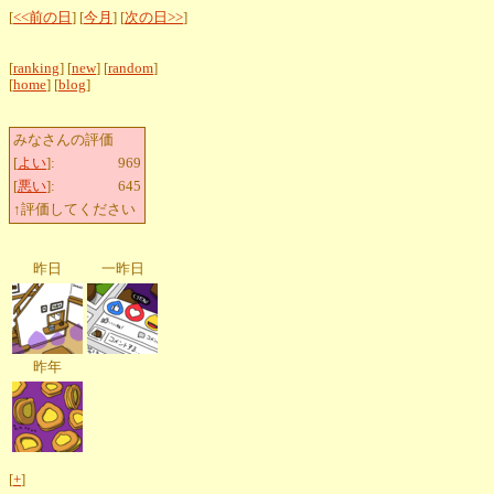
[
<<前の日
] [
今月
] [
次の日>>
]
[
ranking
] [
new
] [
random
]
[
home
] [
blog
]
みなさんの評価
[
よい
]:
969
[
悪い
]:
645
↑評価してください
昨日
一昨日
昨年
[
+
]