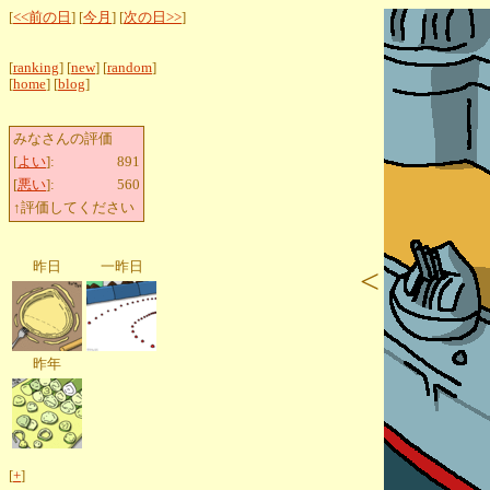
[
<<前の日
] [
今月
] [
次の日>>
]
[
ranking
] [
new
] [
random
]
[
home
] [
blog
]
みなさんの評価
[
よい
]:
891
[
悪い
]:
560
↑評価してください
昨日
一昨日
<
昨年
[
+
]