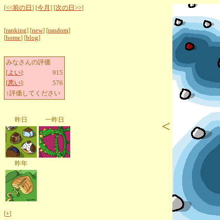
[
<<前の日
] [
今月
] [
次の日>>
]
[
ranking
] [
new
] [
random
]
[
home
] [
blog
]
みなさんの評価
[
よい
]:
915
[
悪い
]:
576
↑評価してください
昨日
一昨日
<
昨年
[
+
]