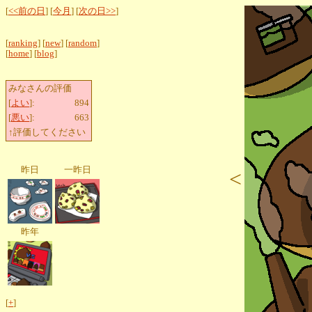
[
<<前の日
] [
今月
] [
次の日>>
]
[
ranking
] [
new
] [
random
]
[
home
] [
blog
]
みなさんの評価
[
よい
]:
894
[
悪い
]:
663
↑評価してください
昨日
一昨日
<
昨年
[
+
]