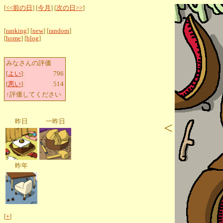
[
<<前の日
] [
今月
] [
次の日>>
]
[
ranking
] [
new
] [
random
]
[
home
] [
blog
]
みなさんの評価
[
よい
]:
796
[
悪い
]:
514
↑評価してください
昨日
一昨日
<
昨年
[
+
]