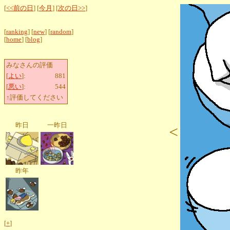
[
<<前の日
] [
今月
] [
次の日>>
]
[
ranking
] [
new
] [
random
]
[
home
] [
blog
]
みなさんの評価
[
よい
]:
881
[
悪い
]:
544
↑評価してください
昨日
一昨日
<
昨年
[
+
]