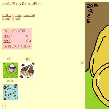
[
<<前の日
] [
今月
] [
次の日>>
]
[
ranking
] [
new
] [
random
]
[
home
] [
blog
]
みなさんの評価
[
よい
]:
881
[
悪い
]:
594
↑評価してください
昨日
一昨日
<
昨年
[
+
]