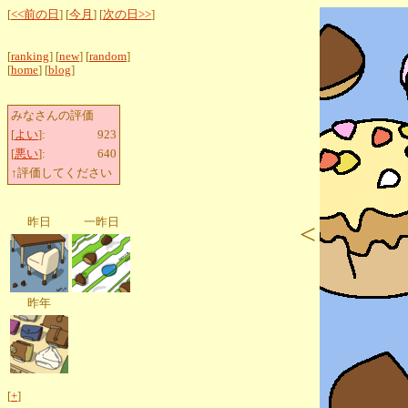
[
<<前の日
] [
今月
] [
次の日>>
]
[
ranking
] [
new
] [
random
]
[
home
] [
blog
]
みなさんの評価
[
よい
]:
923
[
悪い
]:
640
↑評価してください
昨日
一昨日
<
昨年
[
+
]