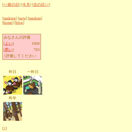
[
<<前の日
] [
今月
] [
次の日>>
]
[
ranking
] [
new
] [
random
]
[
home
] [
blog
]
みなさんの評価
[
よい
]:
1069
[
悪い
]:
783
↑評価してください
昨日
一昨日
昨年
[
+
]