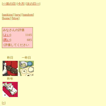
[
<<前の日
] [
今月
] [
次の日>>
]
[
ranking
] [
new
] [
random
]
[
home
] [
blog
]
みなさんの評価
[
よい
]:
1105
[
悪い
]:
685
↑評価してください
昨日
一昨日
昨年
[
+
]