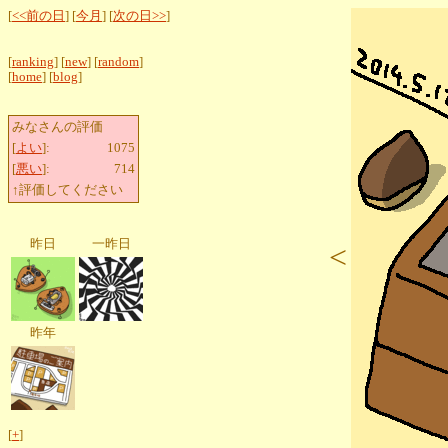
[
<<前の日
] [
今月
] [
次の日>>
]
[
ranking
] [
new
] [
random
]
[
home
] [
blog
]
みなさんの評価
[
よい
]:
1075
[
悪い
]:
714
↑評価してください
昨日
一昨日
<
昨年
[
+
]