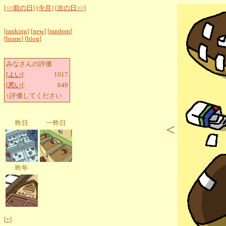
[
<<前の日
] [
今月
] [
次の日>>
]
[
ranking
] [
new
] [
random
]
[
home
] [
blog
]
みなさんの評価
[
よい
]:
1017
[
悪い
]:
649
↑評価してください
昨日
一昨日
<
昨年
[
+
]