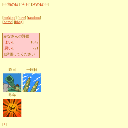
[
<<前の日
] [
今月
] [
次の日>>
]
[
ranking
] [
new
] [
random
]
[
home
] [
blog
]
みなさんの評価
[
よい
]:
1042
[
悪い
]:
721
↑評価してください
昨日
一昨日
昨年
[
+
]