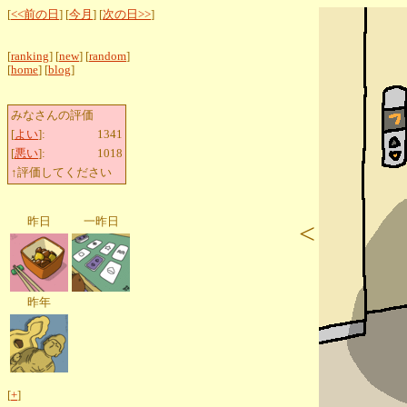
[
<<前の日
] [
今月
] [
次の日>>
]
[
ranking
] [
new
] [
random
]
[
home
] [
blog
]
みなさんの評価
[
よい
]:
1341
[
悪い
]:
1018
↑評価してください
昨日
一昨日
<
昨年
[
+
]