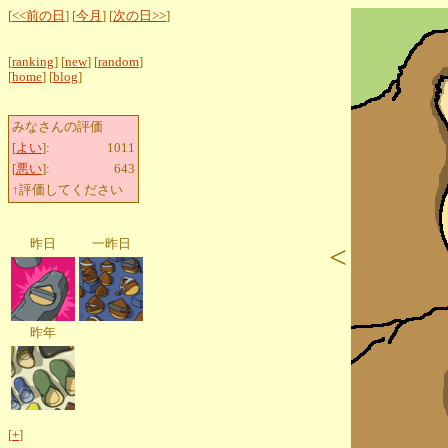
[
<<前の日
] [
今月
] [
次の日>>
]
[
ranking
] [
new
] [
random
]
[
home
] [
blog
]
みなさんの評価
[
よい
]:
1011
[
悪い
]:
643
↑評価してください
昨日
一昨日
<
昨年
[
+
]